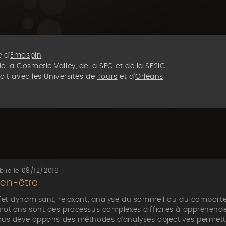
 d'
Emospin
e la
Cosmetic Valley
, de la
SFC
et de la
SF2IC
roit avec les Universités de
Tours
et d'
Orléans
blié le 08/12/2016
ien-être
fet dynamisant, relaxant, analyse du sommeil ou du compo
otions sont des processus complexes difficiles à appréhende
us développons des méthodes d'analyses objectives permett