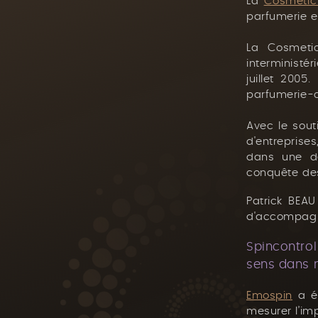
La
Cosmetic
parfumerie e
La Cosmetic
interministé
juillet 2005
parfumerie-c
Avec le sout
d'entreprise
dans une dé
conquête des
Patrick BEAU
d'accompagne
Spincontrol
sens dans n
Emospin
a ét
mesurer l’im