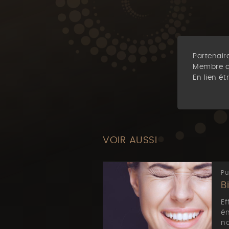
Partenaire
Membre d
En lien ét
VOIR AUSSI
Pu
B
Ef
ém
no