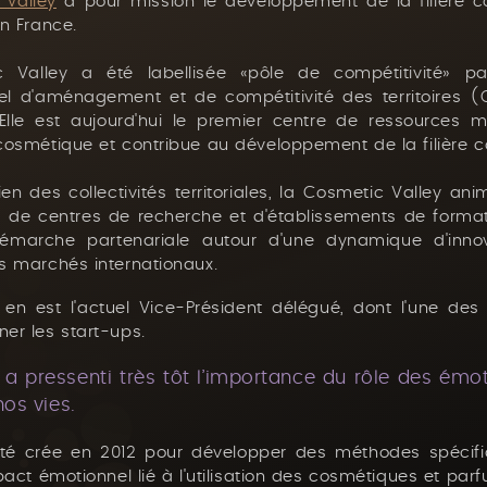
 Valley
a pour mission le développement de la filière c
n France.
 Valley a été labellisée «pôle de compétitivité» p
riel d'aménagement et de compétitivité des territoires 
. Elle est aujourd'hui le premier centre de ressources 
osmétique et contribue au développement de la filière 
ien des collectivités territoriales, la Cosmetic Valley an
s, de centres de recherche et d'établissements de form
marche partenariale autour d'une dynamique d'inno
 marchés internationaux.
 en est l'actuel Vice-Président délégué, dont l'une des
r les start-ups.
 a pressenti très tôt l’importance du rôle des émo
os vies.
é crée en 2012 pour développer des méthodes spécifi
pact émotionnel lié à l'utilisation des cosmétiques et par